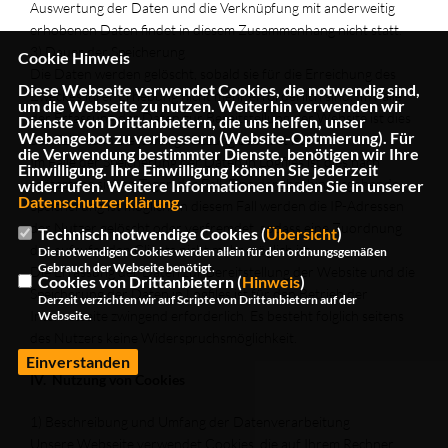
Auswertung der Daten und die Verknüpfung mit anderweitig
erhobenen Daten findet in diesem Zusammenhang nicht statt.
3) Dauer der Speicherung
Cookie Hinweis
Die Daten werden gelöscht, sobald sie für die Erreichung des
Diese Webseite verwendet Cookies, die notwendig sind,
Zweckes ihrer Erhebung nicht mehr erforderlich sind. Im Falle
um die Webseite zu nutzen. Weiterhin verwenden wir
der Erfassung der Daten zur Bereitstellung der Website ist dies
Dienste von Drittanbietern, die uns helfen, unser
Webangebot zu verbessern (Website-Optmierung). Für
der Fall, wenn die jeweilige Sitzung beendet ist.
die Verwendung bestimmter Dienste, benötigen wir Ihre
Im Falle der Speicherung der Daten in Logfiles ist dies nach
Einwilligung. Ihre Einwilligung können Sie jederzeit
spätestens sieben Tagen der Fall. Eine darüberhinausgehende
widerrufen. Weitere Informationen finden Sie in unserer
Datenschutzerklärung
.
Speicherung ist möglich. In diesem Fall werden die IP-Adressen
der Nutzer gelöscht oder verfremdet, sodass eine Zuordnung
Technisch notwendige Cookies (
Übersicht
)
des aufrufenden Clients nicht mehr möglich ist.
Die notwendigen Cookies werden allein für den ordnungsgemäßen
Gebrauch der Webseite benötigt.
Die Erfassung der Daten zur Bereitstellung der Website und die
Cookies von Drittanbietern (
Hinweis
)
Speicherung der Daten in Logfiles ist für den Betrieb der
Derzeit verzichten wir auf Scripte von Drittanbietern auf der
Internetseite zwingend erforderlich. Es besteht folglich seitens
Webseite.
des Nutzers keine Widerspruchsmöglichkeit.
Einverstanden
IV. Nutzung von Cookies
1) Beschreibung und Umfang der Datenverarbeitung
Unsere Webseite verwendet Cookies, die auf Ihrem Rechner