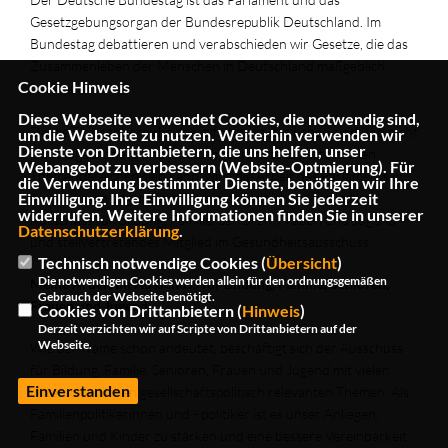
Gesetzgebungsorgan der Bundesrepublik Deutschland. Im
Bundestag debattieren und verabschieden wir Gesetze, die das
Zusammenleben der Menschen in Deutschland maßgeblich
Cookie Hinweis
bestimmen.
Diese Webseite verwendet Cookies, die notwendig sind,
Da die Themenbereiche so vielfältig wie das Leben sind und nicht
um die Webseite zu nutzen. Weiterhin verwenden wir
Dienste von Drittanbietern, die uns helfen, unser
jede Abgeordnete und jeder Abgeordnete Experte in allen
Webangebot zu verbessern (Website-Optmierung). Für
Themenbereichen sein kann, wird die Arbeit des Parlaments in
die Verwendung bestimmter Dienste, benötigen wir Ihre
Ausschüssen organisiert. Ich bin ordentliches Mitglied im
Einwilligung. Ihre Einwilligung können Sie jederzeit
widerrufen. Weitere Informationen finden Sie in unserer
Ausschuss für Bildung, Familie, Senioren, Frauen und Jugend
Datenschutzerklärung
.
und stellvertretendes Mitglied im Gesundheitsausschuss.
Technisch notwendige Cookies (
Übersicht
)
Die notwendigen Cookies werden allein für den ordnungsgemäßen
Meine Arbeit im Ausschuss für Bildung, Familie, Senioren,
Gebrauch der Webseite benötigt.
Frauen und Jugend
Cookies von Drittanbietern (
Hinweis
)
Derzeit verzichten wir auf Scripte von Drittanbietern auf der
Webseite.
Wie der Name schon andeutet, beschäftigt sich der Ausschuss
für Bildung, Familie, Senioren, Frauen und Jugend mit vielen
Einverstanden
unterschiedlichen gesellschaftspolitisch relevanten Themen. Als
Familienpolitikerinnen und - politiker ist es unser Anliegen,
Familien und Kinder zu stärken und eine bessere Vereinbarkeit