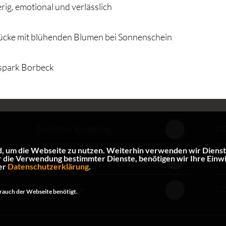
rig, emotional und verlässlich
rücke mit blühenden Blumen bei Sonnenschein
sspark Borbeck
Deutscher Bundestag
CD
 um die Webseite zu nutzen. Weiterhin verwenden wir Dienste 
e Verwendung bestimmter Dienste, benötigen wir Ihre Einwilli
CDU/CSU Fraktion im Deutschen
C
er
Datenschutzerklärung
.
Bundestag
Kuppel Kucker
CD
rauch der Webseite benötigt.
.