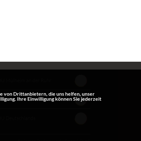
U Mülheim an der Ruhr
von Drittanbietern, die uns helfen, unser
gung. Ihre Einwilligung können Sie jederzeit
DU NRW
U Deutschlands
Realisation: Sharkness Media GmbH & Co. KG