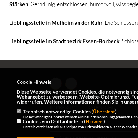
Stärken
: Geradlinig, entschlossen, humorvoll, wissbegie
Lieblingsstelle in Mülheim an der Ruhr
: Die Schlossb
Lieblingsstelle im Stadtbezirk Essen-Borbeck
: Schlo
Cookie Hinweis
Diese Webseite verwendet Cookies, die notwendig sind,
Webangebot zu verbessern (Website-Optmierung). Für di
widerrufen. Weitere Informationen finden Sie in unser
IMPRESSUM
DATENSCHUTZ
Technisch notwendige Cookies (
Übersicht
)
KONTAKT
Die notwendigen Cookies werden allein für den ordnungsgemäßen Geb
Cookies von Drittanbietern (
Hinweis
)
Derzeit verzichten wir auf Scripte von Drittanbietern auf der Webseite
@2026 Astrid Timmermann-Fechter, MdB