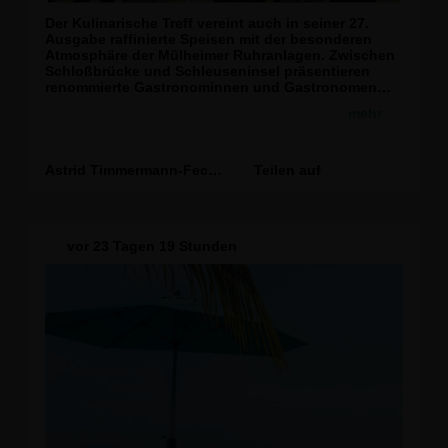
Der Kulinarische Treff vereint auch in seiner 27.
Ausgabe raffinierte Speisen mit der besonderen
Atmosphäre der Mülheimer Ruhranlagen. Zwischen
Schloßbrücke und Schleuseninsel präsentieren
renommierte Gastronominnen und Gastronomen
aus Mülheim an der Ruhr und der Region eine
mehr
facettenreiche Auswahl nationaler und
internationaler Spezialitäten.
Sehr gefreut hat mich das Zusammentreffen mit den
Astrid Timmermann-Fechter
Teilen auf
Gastronomen Gummersbach, die mit ihrem
hervorragenden Angebot zu dieser besonderen
Veranstaltung beitragen. Zu den weiteren
besonders schönen Begegnungen vor Ort zählten
vor
23 Tagen 19 Stunden
die Inhaber des Franky’s, Sandra und Tobias
Volkmann sowie Richard Reichenbach, der
Ortsbeauftragte des THW Mülheim an der Ruhr,
Claus Craghs, sowie zahlreiche Freundinnen und
Freunde der CDU Mülheim an der Ruhr.
Noch bis Sonntag sind Besucherinnen und
Besucher eingeladen, an der Ruhr entspannte
Stunden voller kulinarischer Entdeckungen und
schöner Begegnungen zu verbringen.