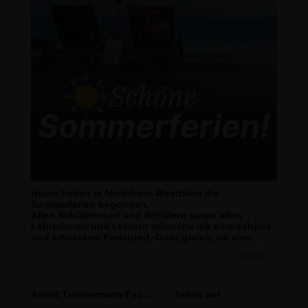
Heute haben in Nordrhein-Westfalen die
Sommerferien begonnen.
Allen Schülerinnen und Schülern sowie allen
Lehrerinnen und Lehrern wünsche ich eine schöne
und erholsame Ferienzeit. Ganz gleich, ob eine
Reise, entspannte Stunden im Freibad oder im
mehr
Garten, Fahrradtouren oder andere Ferienabenteuer
geplant sind. Ich wünsche eine erholsame Auszeit
vom Alltag und viele schöne Momente mit Freunden
und Familie.
Astrid Timmermann-Fechter
Teilen auf
Allen Schülerinnen und Schülern, die in diesem