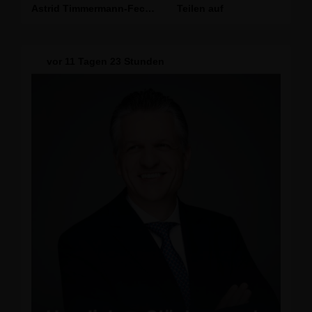
und Live-Musik auf zwei Bühnen. Ein Steampunk-
Astrid Timmermann-Fechter
Teilen auf
Event mit fantasievollen Walk-Acts und
Mitmachaktionen sorgt zudem für ein besonderes
Erlebnis.
Ein herzliches Dankeschön an alle Schausteller und
vor
11 Tagen 23 Stunden
Organisatoren, die mit ihrem Engagement dieses
traditionsreiche Fest möglich machen.
Ich wünsche allen Besucherinnen und Besuchern
ein schönes Wochenende mit besonderen
Momenten rund um das Schloß Borbeck.