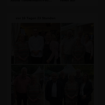
Astrid Timmermann-Fechter
Teilen auf
eine amerikanische Highschool besuchen.
Auf diese Weise erhält sie die Gelegenheit, den
Alltag, die Kultur und das gesellschaftliche Leben
ihres Gastlandes aus unmittelbarer Nähe
vor
16 Tagen 23 Stunden
kennenzulernen.
Das Programm leistet einen wichtigen Beitrag zu
gegenseitigem Verständnis, Offenheit und gelebter
transatlantischer Freundschaft.
Für ihr Austauschjahr wünsche ich Deniz
Yegenoglu eine spannende Zeit und viele
inspirierende Begegnungen sowie wertvolle
Erfahrungen, die ihr noch lange in Erinnerung
bleiben werden.