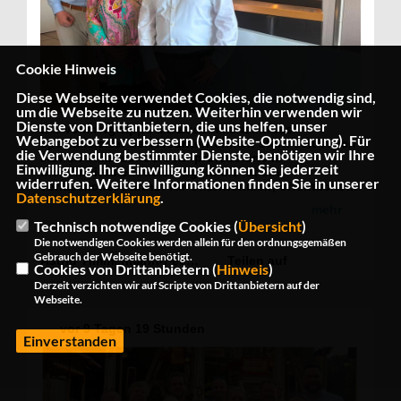
Cookie Hinweis
Diese Webseite verwendet Cookies, die notwendig sind,
um die Webseite zu nutzen. Weiterhin verwenden wir
Dienste von Drittanbietern, die uns helfen, unser
Die Vollmergruppe als Zusammenschluss
Webangebot zu verbessern (Website-Optmierung). Für
spezialisierter Serviceunternehmen steht seit vielen
die Verwendung bestimmter Dienste, benötigen wir Ihre
Jahren insbesondere für professionelle
Einwilligung. Ihre Einwilligung können Sie jederzeit
Sicherheitsdienstleistungen. Sie ist ein
widerrufen. Weitere Informationen finden Sie in unserer
verlässlicher Partner für Unternehmen, öffentliche
Datenschutzerklärung
.
Einrichtungen und Veranstalter.
mehr
Ich habe mich sehr gefreut, die Geschäftsführer
Technisch notwendige Cookies (
Übersicht
)
Daniel Vollmer und Andreas Brink zu einem
Die notwendigen Cookies werden allein für den ordnungsgemäßen
persönlichen Austausch zu treffen. Im Mittelpunkt
Gebrauch der Webseite benötigt.
unseres Gespräches standen die aktuellen
Astrid Timmermann-Fechter
Teilen auf
Cookies von Drittanbietern (
Hinweis
)
Herausforderungen und Entwicklungen in der
Derzeit verzichten wir auf Scripte von Drittanbietern auf der
Sicherheitsbranche sowie die Bedeutung einer
Webseite.
leistungsfähigen Sicherheitswirtschaft für unsere
Gesellschaft.
vor
9 Tagen 19 Stunden
Herzlichen Dank für den vertrauensvollen
Einverstanden
Austausch und die interessanten Einblicke.