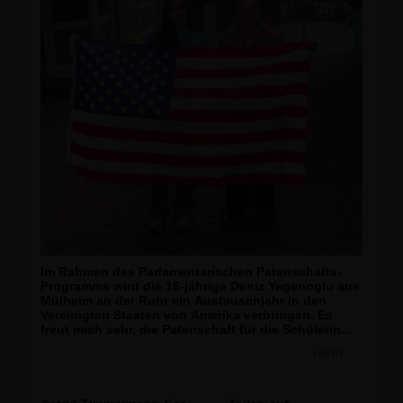
Im Rahmen des Parlamentarischen Patenschafts-
Programms wird die 16-jährige Deniz Yegenoglu aus
Mülheim an der Ruhr ein Austauschjahr in den
Vereinigten Staaten von Amerika verbringen. Es
freut mich sehr, die Patenschaft für die Schülerin
aus meinem Wahlkreis zu übernehmen und sie auf
mehr
diesem besonderen Abschnitt ihres Lebensweges
zu begleiten.
Deniz Yegenoglu wird knapp ein Jahr lang in einer
Gastfamilie in North Carolina in den USA leben und