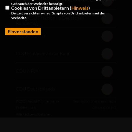
Deutscher Bundestag
Gebrauch der Webseite benötigt.
Cookies von Drittanbietern (
Hinweis
)
Derzeit verzichten wir auf Scripte von Drittanbietern auf der
CDU/CSU Fraktion im Deutschen
Webseite.
Bundestag
Einverstanden
Kuppel Kucker
CDU Mülheim an der Ruhr
CDU NRW
CDU Deutschlands
@2026 Astrid Timmermann-
Realisation: Sharkness Media
Fechter, MdB
GmbH & Co. KG
Alle Rechte vorbehalten.